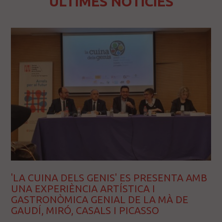
ÚLTIMES NOTÍCIES
'LA CUINA DELS GENIS' ES PRESENTA AMB
UNA EXPERIÈNCIA ARTÍSTICA I
GASTRONÒMICA GENIAL DE LA MÀ DE
GAUDÍ, MIRÓ, CASALS I PICASSO