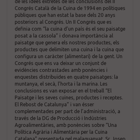
de les idees extretes de les conclusions del II
Congrés Català de la Cuina de 1994 en polítiques
públiques que han estat la base dels 20 anys
posteriors al Congrés. Un II Congrés que es
definia com “la cuina d’un país és el seu paisatge
posat a la cassola” i donava importància al
paisatge que genera els nostres productes, els
productes que delimiten una cuina i la cuina que
configura un caràcter (alimentari) de la gent. Un
Congrés que ens va deixar un conjunt de
evidències contrastades amb ponències i
enquestes distribuïdes en quatre paisatges: la
muntanya, el secà, l’horta i la marina. Les
conclusions es van exposar en el treball “El
Paisatge i les seves cuines, productes i receptes.
El Rebost de Catalunya” i van ésser
complementades per part de l’administració, a
través de la DG de Producció i Indústries
Agroalimentàries, amb ponències sobre “Una
Política Agrària i Alimentària per la Cuina
Catalana” presentada pel malaguanyat, Sr. Josep