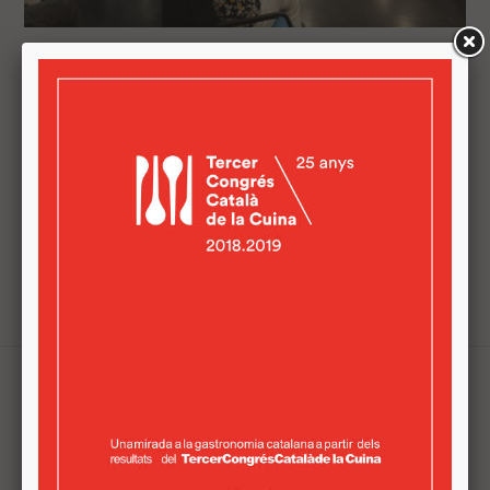
EMPRESARIS I EMPRENEDORS ES
REUNEIXEN EN LA JORNADA 'A
VILADECANS IMPULSEM EL PRODUCTE
LOCAL'
En una de les sessions, comerços i restaurants del
territori van poder "establir contactes i promoure
acords comercials per a crear sinergies" Empresaris i
emprenedors del sector agroalimentari es reuneixen al
Viladecans Innovació ...
Tweets