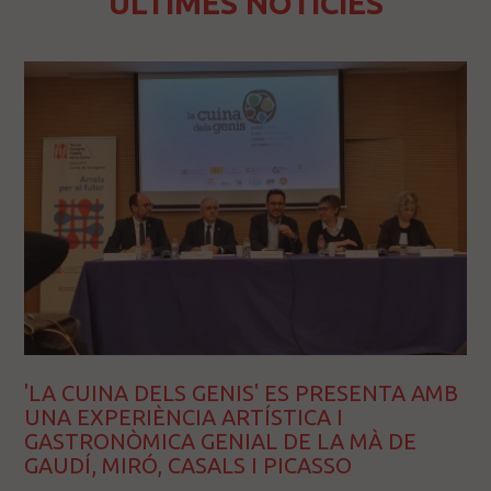
ÚLTIMES NOTÍCIES
'LA CUINA DELS GENIS' ES PRESENTA AMB
UNA EXPERIÈNCIA ARTÍSTICA I
GASTRONÒMICA GENIAL DE LA MÀ DE
GAUDÍ, MIRÓ, CASALS I PICASSO