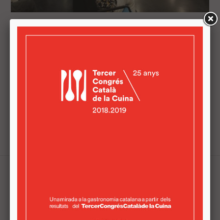
EMPRESARIS I EMPRENEDORS ES
REUNEIXEN EN LA JORNADA 'A
VILADECANS IMPULSEM EL PRODUCTE
LOCAL'
En una de les sessions, comerços i restaurants del
territori van poder "establir contactes i promoure
acords comercials per a crear sinergies" Empresaris i
emprenedors del sector agroalimentari es reuneixen al
Viladecans Innovació ...
Tweets