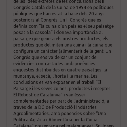
de les idees extretes de les conclusions del II
Congrés Català de la Cuina de 1994 en polítiques
públiques que han estat la base dels 20 anys
posteriors al Congrés. Un II Congrés que es
definia com “la cuina d’un país és el seu paisatge
posat a la cassola” i donava importància al
paisatge que genera els nostres productes, els
productes que delimiten una cuina i la cuina que
configura un caràcter (alimentari) de la gent. Un
Congrés que ens va deixar un conjunt de
evidències contrastades amb ponències i
enquestes distribuïdes en quatre paisatges: la
muntanya, el secà, l’horta i la marina. Les
conclusions es van exposar en el treball “El
Paisatge i les seves cuines, productes i receptes.
El Rebost de Catalunya” i van ésser
complementades per part de l’administració, a
través de la DG de Producció i Indústries
Agroalimentàries, amb ponències sobre “Una
Política Agrària i Alimentària per la Cuina
Catalana” presentada pel malaguanyat, Sr. Josep