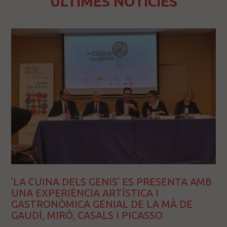
ÚLTIMES NOTÍCIES
'LA CUINA DELS GENIS' ES PRESENTA AMB
UNA EXPERIÈNCIA ARTÍSTICA I
GASTRONÒMICA GENIAL DE LA MÀ DE
GAUDÍ, MIRÓ, CASALS I PICASSO