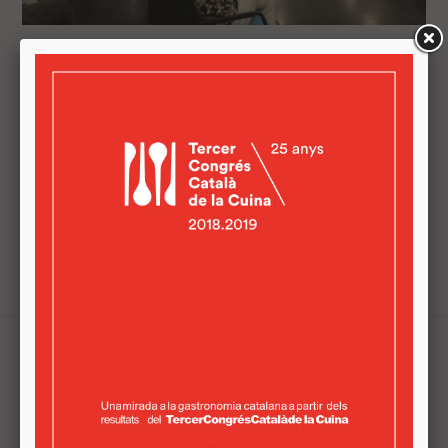
EMPRESARIS I EMPRENEDORS ES
REUNEIXEN EN LA JORNADA 'A
VILADECANS IMPULSEM EL PRODUCTE
LOCAL'
En una de les sessions, comerços i restaurants del
territori van poder "establir contactes i promoure
acords comercials per a crear sinergies" Empresaris i
emprenedors del sector agroalimentari es reuneixen al
Viladecans Innovació ...
Tweets