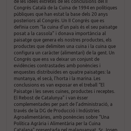
de les idees extretes de les conclusions del II
Congrés Català de la Cuina de 1994 en polítiques
públiques que han estat la base dels 20 anys
posteriors al Congrés. Un II Congrés que es
definia com “la cuina d’un país és el seu paisatge
posat a la cassola” i donava importància al
paisatge que genera els nostres productes, els
productes que delimiten una cuina i la cuina que
configura un caràcter (alimentari) de la gent. Un
Congrés que ens va deixar un conjunt de
evidències contrastades amb ponències i
enquestes distribuïdes en quatre paisatges: la
muntanya, el secà, l’horta i la marina. Les
conclusions es van exposar en el treball “El
Paisatge i les seves cuines, productes i receptes.
El Rebost de Catalunya” i van ésser
complementades per part de l’administració, a
través de la DG de Producció i Indústries
Agroalimentàries, amb ponències sobre “Una
Política Agrària i Alimentària per la Cuina
Catalana” presentada pel malaguanyat, Sr. Josep