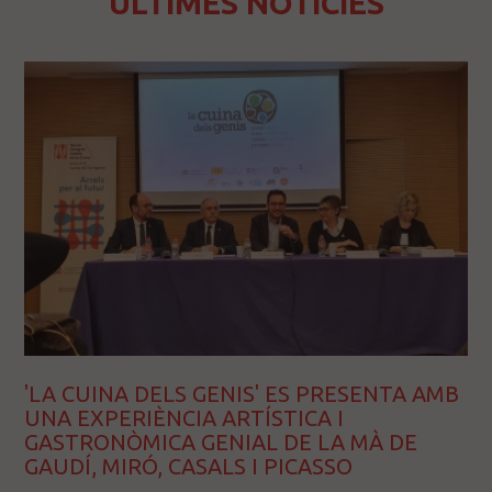
ÚLTIMES NOTÍCIES
'LA CUINA DELS GENIS' ES PRESENTA AMB
UNA EXPERIÈNCIA ARTÍSTICA I
GASTRONÒMICA GENIAL DE LA MÀ DE
GAUDÍ, MIRÓ, CASALS I PICASSO