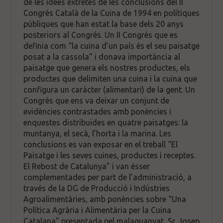
de les idees extretes de les conclusions del II
Congrés Català de la Cuina de 1994 en polítiques
públiques que han estat la base dels 20 anys
posteriors al Congrés. Un II Congrés que es
definia com “la cuina d’un país és el seu paisatge
posat a la cassola” i donava importància al
paisatge que genera els nostres productes, els
productes que delimiten una cuina i la cuina que
configura un caràcter (alimentari) de la gent. Un
Congrés que ens va deixar un conjunt de
evidències contrastades amb ponències i
enquestes distribuïdes en quatre paisatges: la
muntanya, el secà, l’horta i la marina. Les
conclusions es van exposar en el treball “El
Paisatge i les seves cuines, productes i receptes.
El Rebost de Catalunya” i van ésser
complementades per part de l’administració, a
través de la DG de Producció i Indústries
Agroalimentàries, amb ponències sobre “Una
Política Agrària i Alimentària per la Cuina
Catalana” presentada pel malaguanyat, Sr. Josep