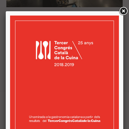
EMPRESARIS I EMPRENEDORS ES
REUNEIXEN EN LA JORNADA 'A
VILADECANS IMPULSEM EL PRODUCTE
LOCAL'
En una de les sessions, comerços i restaurants del
territori van poder "establir contactes i promoure
acords comercials per a crear sinergies" Empresaris i
emprenedors del sector agroalimentari es reuneixen al
Viladecans Innovació ...
Tweets