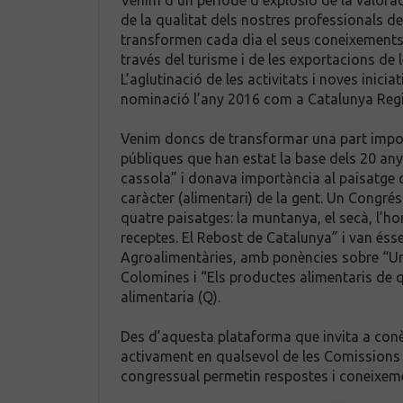
Venim d’un període d’explosió de la valorac
de la qualitat dels nostres professionals de
transformen cada dia el seus coneixements c
través del turisme i de les exportacions de 
L’aglutinació de les activitats i noves inic
nominació l’any 2016 com a Catalunya Reg
Venim doncs de transformar una part importa
públiques que han estat la base dels 20 anys
cassola” i donava importància al paisatge q
caràcter (alimentari) de la gent. Un Congré
quatre paisatges: la muntanya, el secà, l’hor
receptes. El Rebost de Catalunya” i van éss
Agroalimentàries, amb ponències sobre “Una
Colomines i “Els productes alimentaris de 
alimentaria (Q).
Des d’aquesta plataforma que invita a conèix
activament en qualsevol de les Comissions T
congressual permetin respostes i coneixeme