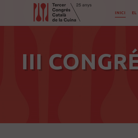
INICI
EL
III CONGR