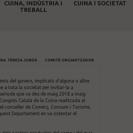
CUINA, INDÚSTRIA I
CUINA I SOCIETAT
TREBALL
SRA. TERESA JORDÀ
COMITÉ ORGANITZADOR
nts del govern, implicats d’alguna o altre
 a tota la societat per invitar-la a
rg període que va des de maig 2018 a maig
 Congrés Català de la Cuina realitzada al
 del conseller de Comerç, Consum i Turisme,
 Aquest Departament en va ostentar el