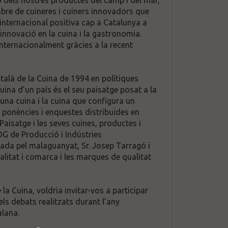
ó dels nostres productes del camp i del mar,
ombre de cuineres i cuiners innovadors que
internacional positiva cap a Catalunya a
 innovació en la cuina i la gastronomia.
internacionalment gràcies a la recent
talà de la Cuina de 1994 en polítiques
uina d’un país és el seu paisatge posat a la
una cuina i la cuina que configura un
 ponències i enquestes distribuïdes en
Paisatge i les seves cuines, productes i
DG de Producció i Indústries
tada pel malaguanyat, Sr. Josep Tarragó i
litat i comarca i les marques de qualitat
a Cuina, voldria invitar-vos a participar
ls debats realitzats durant l’any
alana.