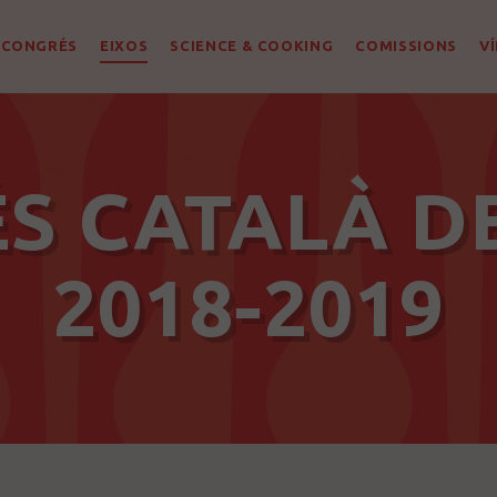
 CONGRÉS
EIXOS
SCIENCE & COOKING
COMISSIONS
V
ÉS CATALÀ D
2018-2019