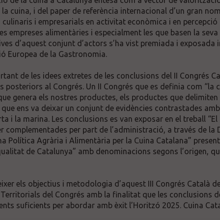
ió de la cuina a Catalunya entesa com a vector de valoritzaci
 la cuina, i del paper de referència internacional d’un gran n
ulinaris i empresarials en activitat econòmica i en percepció 
les empreses alimentàries i especialment les que basen la seva
iatives d’aquest conjunt d’actors s’ha vist premiada i exposada 
ió Europea de la Gastronomia.
nt de les idees extretes de les conclusions del II Congrés Ca
 posteriors al Congrés. Un II Congrés que es definia com “la c
ue genera els nostres productes, els productes que delimiten 
s que ens va deixar un conjunt de evidències contrastades amb
ta i la marina. Les conclusions es van exposar en el treball “El 
er complementades per part de l’administració, a través de la 
 Política Agrària i Alimentària per la Cuina Catalana” presen
qualitat de Catalunya” amb denominacions segons l’origen, qua
er els objectius i metodologia d’aquest III Congrés Català de l
erritorials del Congrés amb la finalitat que les conclusions de
nts suficients per abordar amb èxit l’Horitzó 2025. Cuina Cat