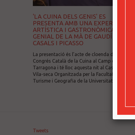
'LA CUINA DELS GENIS' ES
PRESENTA AMB UNA EXPERIÈNCIA
ARTÍSTICA I GASTRONÒMICA
GENIAL DE LA MÀ DE GAUDÍ, MIRÓ,
CASALS I PICASSO
La presentació és l’acte de cloenda del III
Congrés Català de la Cuina al Camp de
Tarragona i té lloc aquesta nit al Castell de
Vila-seca Organitzada per la Facultat de
Turisme i Geografia de la Universitat ...
Tweets