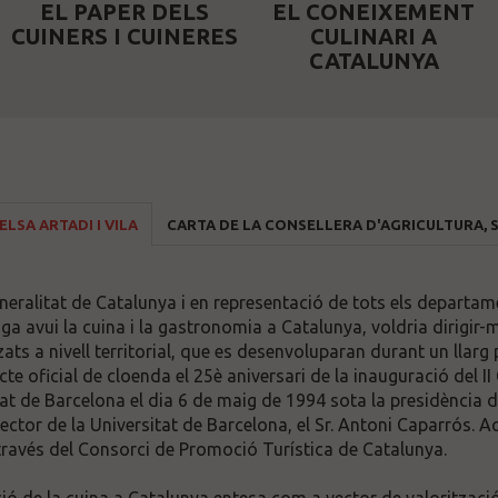
EL PAPER DELS
EL CONEIXEMENT
CUINERS I CUINERES
CULINARI A
CATALUNYA
ELSA ARTADI I VILA
CARTA DE LA CONSELLERA D'AGRICULTURA, 
neralitat de Catalunya i en representació de tots els departame
a avui la cuina i la gastronomia a Catalunya, voldria dirigir-me
itzats a nivell territorial, que es desenvoluparan durant un lla
 oficial de cloenda el 25è aniversari de la inauguració del II
sitat de Barcelona el dia 6 de maig de 1994 sota la presidència
t rector de la Universitat de Barcelona, el Sr. Antoni Caparrós.
a través del Consorci de Promoció Turística de Catalunya.