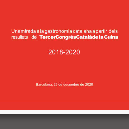
REUNIÓ AMB LES CONSELLERES
DELS DEPARTAMENTS
D'AGRICULTURA, TERESA JORDÀ I
DE SALUT, ALBA VERGÉS
El 5 de novembre al Palau de la Generalitat va
tenir lloc la reunió entre la Consellera del
d
Departament d'Agricultura, Teresa Jordà, i la
Consellera del Departament de Salut, Alba
Vergés amb el Director Executiu ...
I