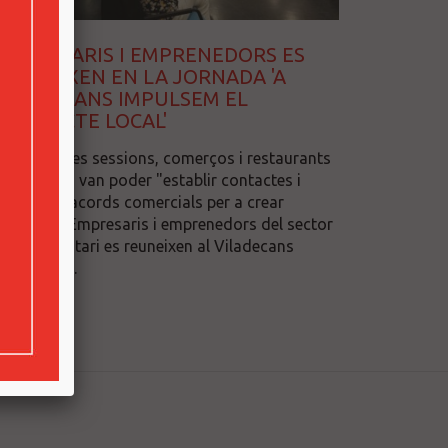
EMPRESARIS I EMPRENEDORS ES
REUNEIXEN EN LA JORNADA 'A
VILADECANS IMPULSEM EL
PRODUCTE LOCAL'
En una de les sessions, comerços i restaurants
el territori van poder "establir contactes i
promoure acords comercials per a crear
sinergies" Empresaris i emprenedors del sector
agroalimentari es reuneixen al Viladecans
nnovació ...