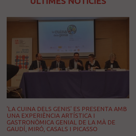
ÚLTIMES NOTÍCIES
'LA CUINA DELS GENIS' ES PRESENTA AMB
UNA EXPERIÈNCIA ARTÍSTICA I
GASTRONÒMICA GENIAL DE LA MÀ DE
GAUDÍ, MIRÓ, CASALS I PICASSO