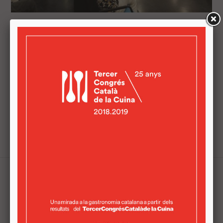
EMPRESARIS I EMPRENEDORS ES
REUNEIXEN EN LA JORNADA 'A
VILADECANS IMPULSEM EL PRODUCTE
LOCAL'
En una de les sessions, comerços i restaurants del
territori van poder "establir contactes i promoure
acords comercials per a crear sinergies" Empresaris i
emprenedors del sector agroalimentari es reuneixen al
Viladecans Innovació ...
Tweets