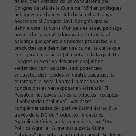
de les idees extretes de les conclusions del II
Congrés Català de la Cuina de 1994 en polítiques
públiques que han estat la base dels 20 anys
posteriors al Congrés. Un II Congrés que es
definia com “la cuina d’un país és el seu paisatge
posat a la cassola” i donava importància al
paisatge que genera els nostres productes, els
productes que delimiten una cuina i la cuina que
configura un caràcter (alimentari) de la gent. Un
Congrés que ens va deixar un conjunt de
evidències contrastades amb ponències i
enquestes distribuïdes en quatre paisatges: la
muntanya, el secà, l’horta i la marina. Les
conclusions es van exposar en el treball “El
Paisatge i les seves cuines, productes i receptes.
El Rebost de Catalunya” i van ésser
complementades per part de l’administració, a
través de la DG de Producció i Indústries
Agroalimentàries, amb ponències sobre “Una
Política Agrària i Alimentària per la Cuina
Catalana” presentada pel malaguanyat, Sr. Josep