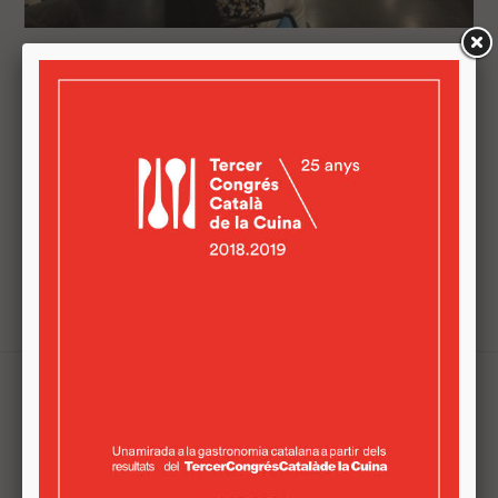
EMPRESARIS I EMPRENEDORS ES
REUNEIXEN EN LA JORNADA 'A
VILADECANS IMPULSEM EL PRODUCTE
LOCAL'
En una de les sessions, comerços i restaurants del
territori van poder "establir contactes i promoure
acords comercials per a crear sinergies" Empresaris i
emprenedors del sector agroalimentari es reuneixen al
Viladecans Innovació ...
Tweets