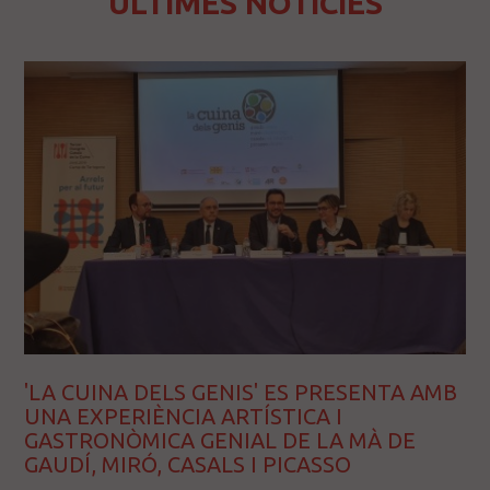
ÚLTIMES NOTÍCIES
'LA CUINA DELS GENIS' ES PRESENTA AMB
UNA EXPERIÈNCIA ARTÍSTICA I
GASTRONÒMICA GENIAL DE LA MÀ DE
GAUDÍ, MIRÓ, CASALS I PICASSO