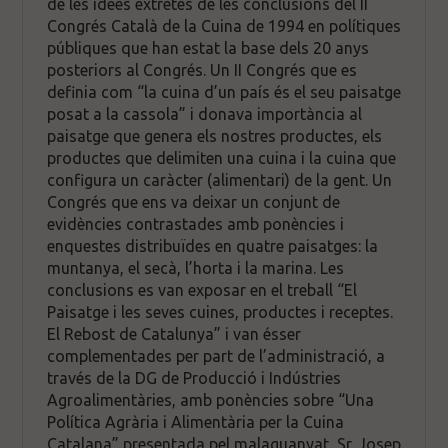
de les idees extretes de les conclusions del II
Congrés Català de la Cuina de 1994 en polítiques
públiques que han estat la base dels 20 anys
posteriors al Congrés. Un II Congrés que es
definia com “la cuina d’un país és el seu paisatge
posat a la cassola” i donava importància al
paisatge que genera els nostres productes, els
productes que delimiten una cuina i la cuina que
configura un caràcter (alimentari) de la gent. Un
Congrés que ens va deixar un conjunt de
evidències contrastades amb ponències i
enquestes distribuïdes en quatre paisatges: la
muntanya, el secà, l’horta i la marina. Les
conclusions es van exposar en el treball “El
Paisatge i les seves cuines, productes i receptes.
El Rebost de Catalunya” i van ésser
complementades per part de l’administració, a
través de la DG de Producció i Indústries
Agroalimentàries, amb ponències sobre “Una
Política Agrària i Alimentària per la Cuina
Catalana” presentada pel malaguanyat, Sr. Josep